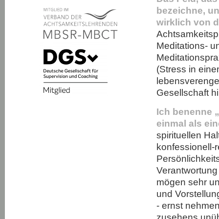
bezeichne, un
wirklich von 
Achtsamkeitspra
Meditations- u
Meditationspra
(Stress in ei
lebensverengen
Gesellschaft h
Ich benenne „
einmal als ei
spirituellen Ha
konfessionell-r
Persönlichkeit
Verantwortung e
mögen sehr un
und Vorstellu
- ernst nehmen
zusehens unüb